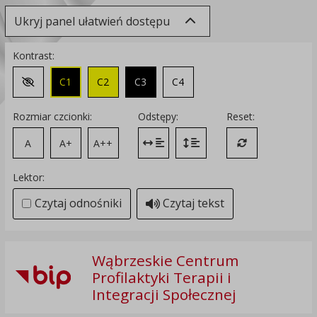
Ukryj panel ułatwień dostępu
Kontrast:
C1
C2
C3
C4
Zmień kontrast na domyślny
Rozmiar czcionki:
Odstępy:
Reset:
A
A+
A++
Zmień odstęp między literami
Zmień interlinię i margines
Przywróć ustawi
Lektor:
Czytaj odnośniki
Czytaj tekst
Wąbrzeskie Centrum
Profilaktyki Terapii i
Integracji Społecznej