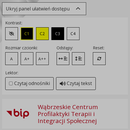
Ukryj panel ułatwień dostępu
Kontrast:
C1
C2
C3
C4
Zmień kontrast na domyślny
Rozmiar czcionki:
Odstępy:
Reset:
A
A+
A++
Zmień odstęp między literami
Zmień interlinię i margines
Przywróć ustawi
Lektor:
Czytaj odnośniki
Czytaj tekst
Wąbrzeskie Centrum
Profilaktyki Terapii i
Integracji Społecznej