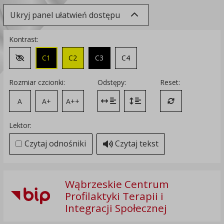
Ukryj panel ułatwień dostępu
Kontrast:
C1
C2
C3
C4
Zmień kontrast na domyślny
Rozmiar czcionki:
Odstępy:
Reset:
A
A+
A++
Zmień odstęp między literami
Zmień interlinię i margines
Przywróć ustawi
Lektor:
Czytaj odnośniki
Czytaj tekst
Wąbrzeskie Centrum
Profilaktyki Terapii i
Integracji Społecznej