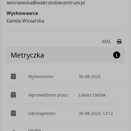
iwisniewska@wabrzeskiecentrum.pl
Wychowawca
Kamila Winiarska
Druk
XML
Metryczka
Wytworzono:
30-08-2023
p
Wprowadzono przez:
Łukasz Cieślak
Udostępniono:
30-08-2023, 12:12
Osoba